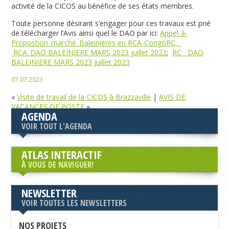
activité de la CICOS au bénéfice de ses états membres.
Toute personne désirant s’engager pour ces travaux est prié
de télécharger l’Avis ainsi quel le DAO par ici:
Appel-à-
Propostion_marché_Baleinieres en RCA-CongoRC;
RCA_DAO BALEINIERE MARS 2023 juillet 2023
;
RC__DAO
BALEINIERE MARS 2023 juillet 2023
07.07.2023
«
Visite de travail de la CICOS à Brazzaville
|
AVIS DE
VACANCES DE POSTE
»
AGENDA
VOIR TOUT L'AGENDA
ATLAS INTERACTIF
À VOUS DE NAVIGUER!
NEWSLETTER
VOIR TOUTES LES NEWSLETTERS
NOS PROJETS