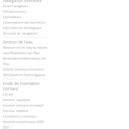
Navigation intérieure
Voies navigables
Infrastructures
Exploitation
Observatoire des barrières
Plan d’Action Stratégique
Sécurité de navigation
Gestion de l’eau
Ressources en eau du bassin
Suivi/Évaluation de l’Eau
Mobilisation/Valorisation de
l’Eau
SDAGE (Schéma Directeur)
SIH (Système Hydrologique)
Ecole de Formation
ERFMNI
L’Ecole
Devenir capitaine
Devenir mécanicien naval
Devenir matelot
Formations continues
Rentrée académique 2020-
2021