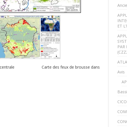
Anci
APPU
INTE
ET L
APPU
SYST
PAR 
(CZZ
ATLA
vette centrale Carte des feux de brousse dans
Avis
AP
Bass
CICO
COM
CON