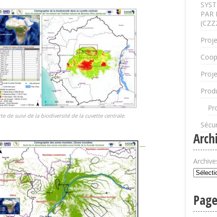
SYST
PAR 
(CZZ
Proje
Coop
Proje
Produ
Pr
rte de suivi de la biodiversité de la cuvette centrale.
Sécur
Arch
Archive
Page