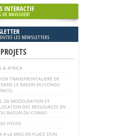
S INTERACTIF
S DE NAVIGUER!
LETTER
TOUTES LES NEWSLETTERS
 PROJETS
 & AFRICA
ION TRANSFRONTALIERE DE
U DANS LE BASSIN DU CONGO
RACO)
L DE MODELISATION ET
LOCATION DES RESSOURCES EN
DU BASSIN DU CONGO
GO-HYCOS
I A LA MISE EN PLACE D’UN