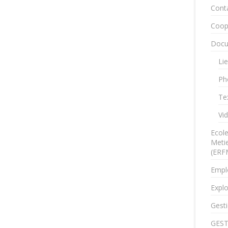
Cont
Coop
Docu
Lie
Ph
Te
Vi
Ecol
Metie
(ERF
Empl
Explo
Gesti
GEST