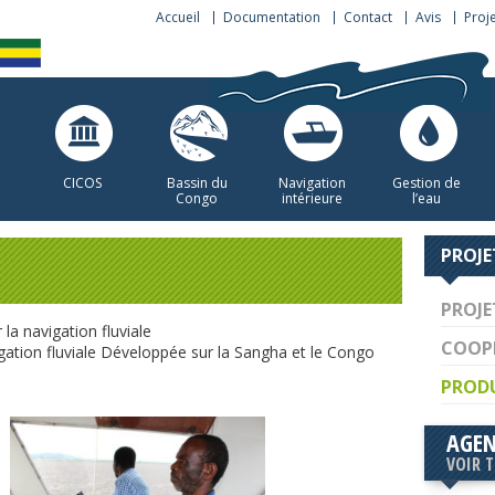
Accueil
Documentation
Contact
Avis
Proj
CICOS
Bassin du
Navigation
Gestion de
Congo
intérieure
l’eau
PROJE
PROJE
la navigation fluviale
COOP
gation fluviale Développée sur la Sangha et le Congo
PRODU
AGE
VOIR 