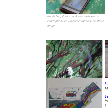
Vue de l’Application opérationnelle sur un
Smarthphone en expérimentation sur le fleuve
Congo
Se
Af
Se
fo
1-