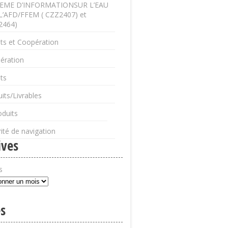
EME D’INFORMATIONSUR L’EAU
L’AFD/FFEM ( CZZ2407) et
2464)
ts et Coopération
ération
ts
its/Livrables
oduits
ité de navigation
ives
s
s