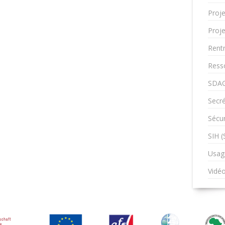
Proje
Proje
Rent
Ress
SDAG
Secré
Sécur
SIH 
Usag
Vidé