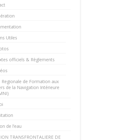
act
ération
mentation
ns Utiles
otos
xtes officiels & Règlements
déos
e Regionale de Formation aux
rs de la Navigation Intérieure
MNI)
oi
itation
on de l’eau
ION TRANSFRONTALIERE DE