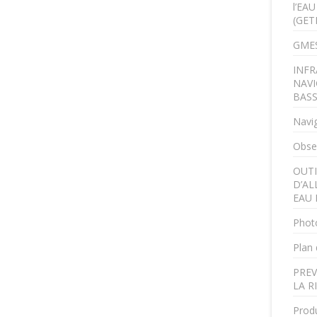
l’EA
(GET
GMES
INFR
NAVI
BAS
Navig
Obser
OUTI
D’AL
EAU 
Phot
Plan 
PREV
LA R
Produ