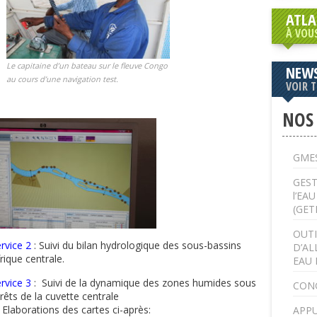
ATLA
À VOU
Le capitaine d’un bateau sur le fleuve Congo
NEWS
au cours d’une navigation test.
VOIR 
NOS
GMES
GEST
l’EA
(GET
OUTI
rvice 2
: Suivi du bilan hydrologique des sous-bassins
D’AL
rique centrale.
EAU 
rvice 3
: Suivi de la dynamique des zones humides sous
CON
rêts de la cuvette centrale
 Elaborations des cartes ci-après:
APPU