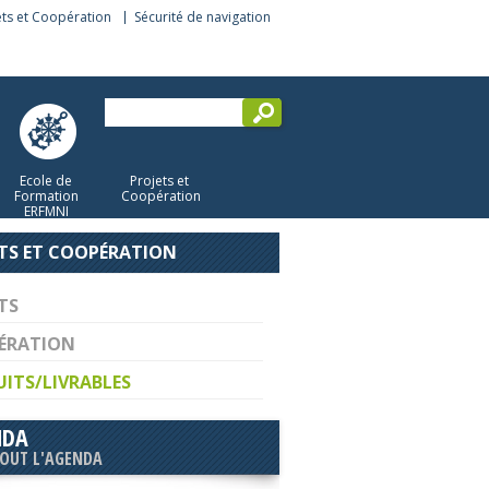
ets et Coopération
Sécurité de navigation
Ecole de
Projets et
Formation
Coopération
ERFMNI
TS ET COOPÉRATION
TS
ÉRATION
ITS/LIVRABLES
NDA
TOUT L'AGENDA