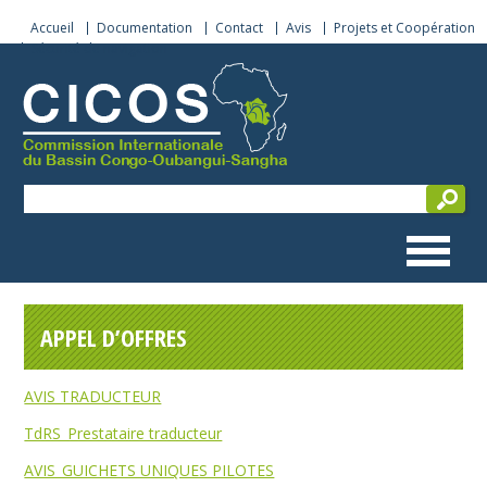
Accueil
Documentation
Contact
Avis
Projets et Coopération
Sécurité de navigation
APPEL D’OFFRES
AVIS TRADUCTEUR
TdRS_Prestataire traducteur
AVIS_GUICHETS UNIQUES PILOTES