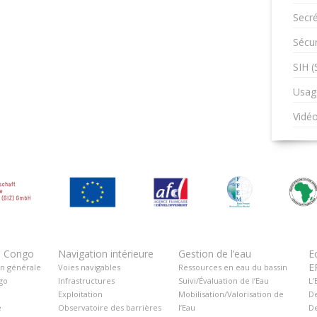
Secré
Sécur
SIH 
Usag
Vidé
u Congo
Navigation intérieure
Gestion de l’eau
E
E
on générale
Voies navigables
Ressources en eau du bassin
go
Infrastructures
Suivi/Évaluation de l’Eau
L’
Exploitation
Mobilisation/Valorisation de
De
é
Observatoire des barrières
l’Eau
De