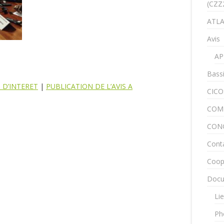
(CZZ
ATLA
Avis
AP
Bass
 D’INTERET
|
PUBLICATION DE L’AVIS A
CICO
COM
CON
Cont
Coop
Docu
Lie
Ph