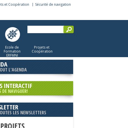
ets et Coopération
Sécurité de navigation
Ecole de
Projets et
Formation
Coopération
ERFMNI
NDA
TOUT L'AGENDA
S INTERACTIF
S DE NAVIGUER!
LETTER
TOUTES LES NEWSLETTERS
 PROJETS