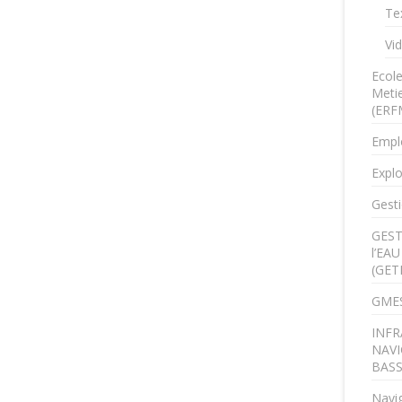
Te
Vi
Ecol
Metie
(ERF
Empl
Explo
Gesti
GEST
l’EA
(GET
GMES
INFR
NAVI
BAS
Navig