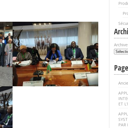
Produ
Pr
Sécur
Arch
Archive
Page
Anci
APPU
INTE
ET L
APPU
SYST
PAR 