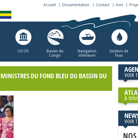
Accueil
Documentation
Contact
Avis
Proj
CICOS
Bassin du
Navigation
Gestion de
Congo
intérieure
l’eau
AGE
 MINISTRES DU FOND BLEU DU BASSIN DU
VOIR 
ATLA
À VOU
NEWS
VOIR 
NOS