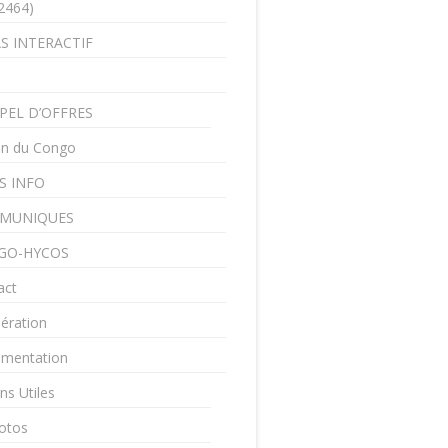
2464)
S INTERACTIF
PEL D’OFFRES
in du Congo
S INFO
MUNIQUES
GO-HYCOS
act
ération
mentation
ns Utiles
otos