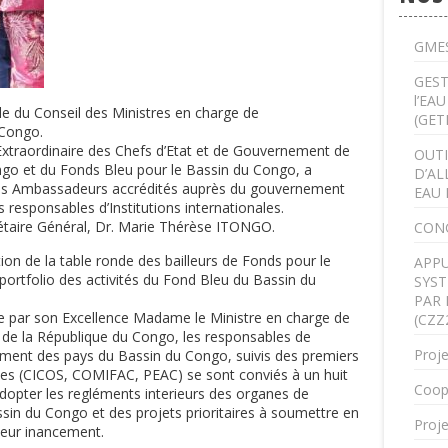
GMES
GEST
l’EA
lle du Conseil des Ministres en charge de
(GET
 Congo.
Extraordinaire des Chefs d’Etat et de Gouvernement de
OUTI
go et du Fonds Bleu pour le Bassin du Congo, a
D’AL
 des Ambassadeurs accrédités auprès du gouvernement
EAU 
 responsables d’Institutions internationales.
étaire Général, Dr. Marie Thérèse ITONGO.
CON
ation de la table ronde des bailleurs de Fonds pour le
APPU
 portfolio des activités du Fond Bleu du Bassin du
SYST
PAR 
e par son Excellence Madame le Ministre en charge de
(CZZ
 de la République du Congo, les responsables de
Proje
ment des pays du Bassin du Congo, suivis des premiers
nales (CICOS, COMIFAC, PEAC) se sont conviés à un huit
Coop
’adopter les regléments interieurs des organes de
in du Congo et des projets prioritaires à soumettre en
Proje
leur inancement.