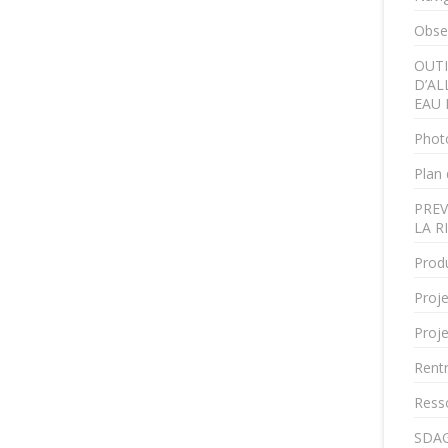
Obser
OUTI
D’AL
EAU 
Phot
Plan 
PREV
LA R
Produ
Proje
Proje
Rent
Ress
SDAG