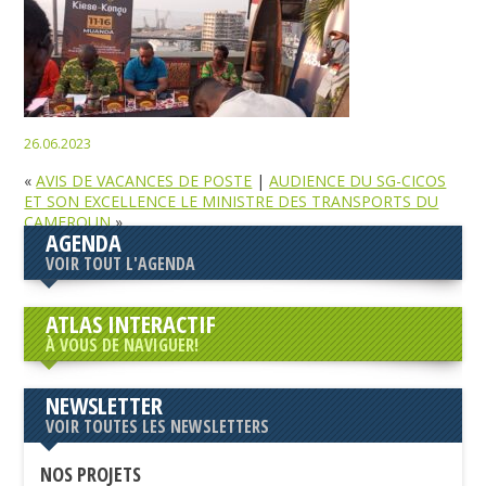
26.06.2023
«
AVIS DE VACANCES DE POSTE
|
AUDIENCE DU SG-CICOS
ET SON EXCELLENCE LE MINISTRE DES TRANSPORTS DU
CAMEROUN
»
AGENDA
VOIR TOUT L'AGENDA
ATLAS INTERACTIF
À VOUS DE NAVIGUER!
NEWSLETTER
VOIR TOUTES LES NEWSLETTERS
NOS PROJETS