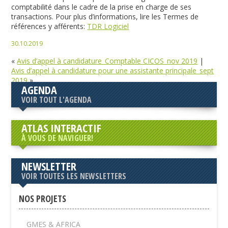
comptabilité dans le cadre de la prise en charge de ses
transactions. Pour plus d’informations, lire les Termes de
références y afférents:
TDR Logiciel
30.10.2019
«
Avis d’appel à candidature_Comptable CICOS_nov 2019
|
Avis d’appel à candidature pour une assistante principale_sept
2019
»
AGENDA
VOIR TOUT L'AGENDA
ATLAS INTERACTIF
À VOUS DE NAVIGUER!
NEWSLETTER
VOIR TOUTES LES NEWSLETTERS
NOS PROJETS
GMES & AFRICA