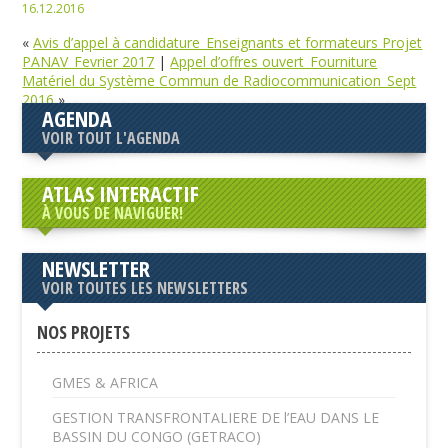
16.12.2016
«
Avis d’appel à candidature_Enseignants et formateurs Projet
PANAV_Fevrier 2017
|
Appel d’offres ouvert_Fourniture
Matériel du Système Commun de Radiocommunication_Sept
2016
»
AGENDA
VOIR TOUT L'AGENDA
ATLAS INTERACTIF
À VOUS DE NAVIGUER!
NEWSLETTER
VOIR TOUTES LES NEWSLETTERS
NOS PROJETS
GMES & AFRICA
GESTION TRANSFRONTALIERE DE l’EAU DANS LE
BASSIN DU CONGO (GETRACO)