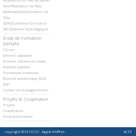
Ressources en eau du bassin
Suivi/Évaluation de l’Eau
Mobilisation/Valorisation de
l’Eau
SDAGE (Schéma Directeur)
SIH (Système Hydrologique)
Ecole de Formation
ERFMNI
L’Ecole
Devenir capitaine
Devenir mécanicien naval
Devenir matelot
Formations continues
Rentrée académique 2020-
2021
Contact et renseignements
Projets et Coopération
Projets
Coopération
Produits/Livrables
copyright 2014 CICOS -
Appel d'offres
-
ALYS