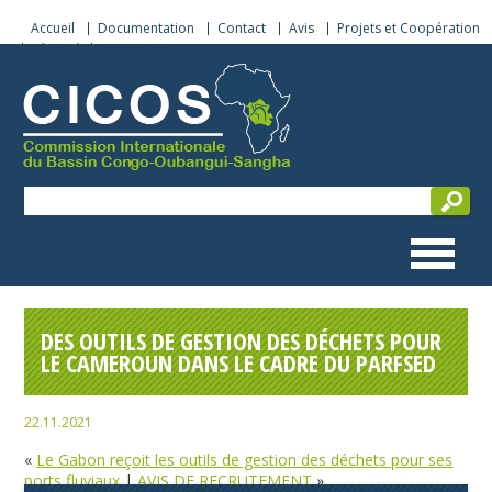
Accueil
Documentation
Contact
Avis
Projets et Coopération
Sécurité de navigation
DES OUTILS DE GESTION DES DÉCHETS POUR
LE CAMEROUN DANS LE CADRE DU PARFSED
22.11.2021
«
Le Gabon reçoit les outils de gestion des déchets pour ses
ports fluviaux
|
AVIS DE RECRUTEMENT
»