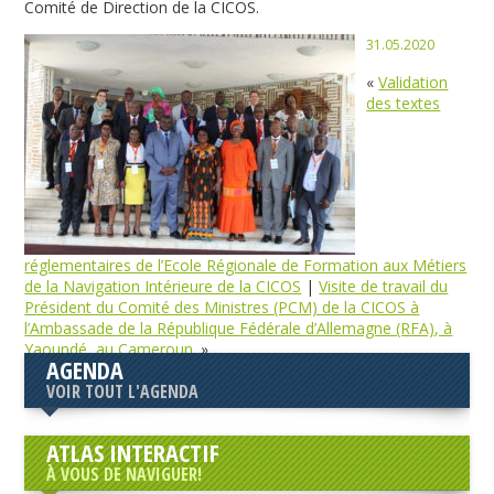
Comité de Direction de la CICOS.
31.05.2020
«
Validation
des textes
réglementaires de l’Ecole Régionale de Formation aux Métiers
de la Navigation Intérieure de la CICOS
|
Visite de travail du
Président du Comité des Ministres (PCM) de la CICOS à
l’Ambassade de la République Fédérale d’Allemagne (RFA), à
Yaoundé, au Cameroun.
»
AGENDA
VOIR TOUT L'AGENDA
ATLAS INTERACTIF
À VOUS DE NAVIGUER!