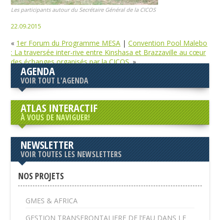
Les participants autour du Secrétaire Général de la CICOS
22.09.2015
«
1er Forum du Programme MESA
|
Convention Pool Malebo
: La traversée inter-rive entre Kinshasa et Brazzaville au cœur
des échanges organisés par la CICOS.
»
AGENDA
VOIR TOUT L'AGENDA
ATLAS INTERACTIF
À VOUS DE NAVIGUER!
NEWSLETTER
VOIR TOUTES LES NEWSLETTERS
NOS PROJETS
GMES & AFRICA
GESTION TRANSFRONTALIERE DE l’EAU DANS LE