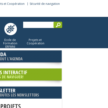
ets et Coopération
Sécurité de navigation
Ecole de
Projets et
Formation
Coopération
ERFMNI
NDA
TOUT L'AGENDA
S INTERACTIF
S DE NAVIGUER!
LETTER
TOUTES LES NEWSLETTERS
 PROJETS