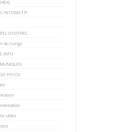
2464)
S INTERACTIF
PEL D’OFFRES
in du Congo
S INFO
MUNIQUES
GO-HYCOS
act
ération
mentation
ns Utiles
otos