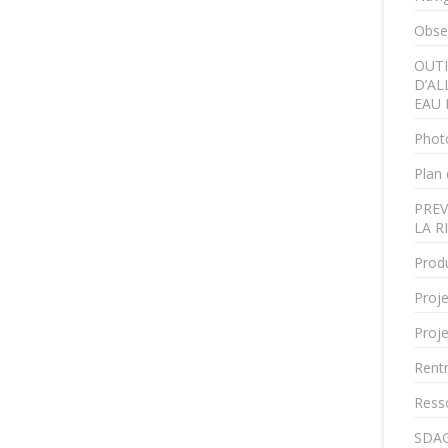
Obser
OUTI
D’AL
EAU 
Phot
Plan 
PREV
LA R
Produ
Proje
Proje
Rent
Ress
SDAG