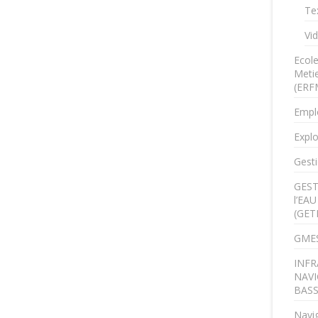
Te
Vi
Ecol
Metie
(ERF
Empl
Explo
Gesti
GEST
l’EA
(GET
GMES
INFR
NAVI
BAS
Navig