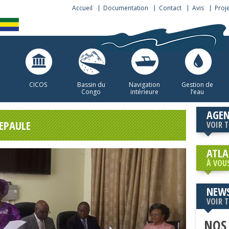
Accueil
Documentation
Contact
Avis
Proj
CICOS
Bassin du
Navigation
Gestion de
Congo
intérieure
l’eau
AGE
’EPAULE
VOIR 
ATLA
À VOU
NEWS
VOIR 
NOS