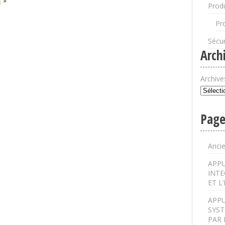
S
»
Produ
Pr
Sécur
Arch
Archive
Page
Anci
APPU
INTE
ET L
APPU
SYST
PAR 