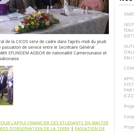
GMES
GEST
l’EA
(GET
al de la CICOS servi de cadre dans l’après-midi du jeudi
OUTI
e passation de service entre le Secrétaire Général
D’AL
udith EFUNDEM AGBOR de nationalité Camerounaise et
EAU 
Gabonaise.
CON
APPU
SYST
PAR 
(CZZ
Proje
Coop
POUR L’APPUI FINANCIER DES ETUDIANTS EN MASTER
Proje
EES D’OBSERVATION DE LA TERRE
|
PASSATION DE