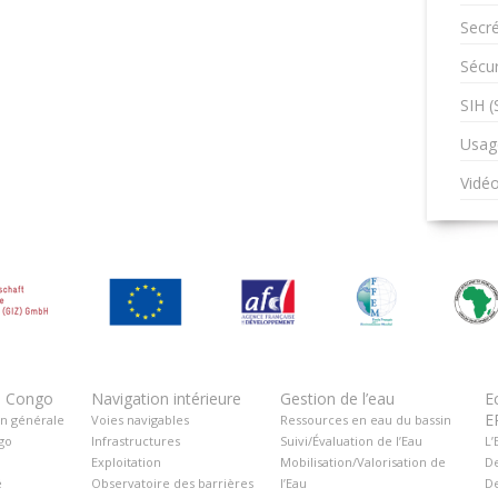
Secré
Sécur
SIH 
Usag
Vidé
u Congo
Navigation intérieure
Gestion de l’eau
E
E
on générale
Voies navigables
Ressources en eau du bassin
go
Infrastructures
Suivi/Évaluation de l’Eau
L’
Exploitation
Mobilisation/Valorisation de
De
é
Observatoire des barrières
l’Eau
De