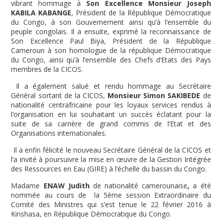
vibrant hommage à
Son Excellence Monsieur
Joseph
KABILA KABANGE
, Président de la République Démocratique
du Congo, à son Gouvernement ainsi qu’à l’ensemble du
peuple congolais. Il a ensuite, exprimé la reconnaissance de
Son Excellence Paul Biya, Président de la République
Cameroun à son homologue de la république Démocratique
du Congo, ainsi qu’à l’ensemble des Chefs d’Etats des Pays
membres de la CICOS.
Il a également salué et rendu hommage au Secrétaire
Général sortant de la CICOS,
Monsieur Simon SAKIBEDE
de
nationalité centrafricaine pour les loyaux services rendus à
l’organisation en lui souhaitant un succès éclatant pour la
suite de sa carrière de grand commis de l’Etat et des
Organisations internationales.
Il a enfin félicité le nouveau Secrétaire Général de la CICOS et
l’a invité à poursuivre la mise en œuvre de la Gestion Intégrée
des Ressources en Eau (GIRE) à l’échelle du bassin du Congo.
Madame
ENAW Judith
de nationalité camerounaise
,
a été
nommée au cours de la 5
ème
session Extraordinaire du
Comité des Ministres qui s’est tenue le 22 février 2016 à
Kinshasa, en République Démocratique du Congo.