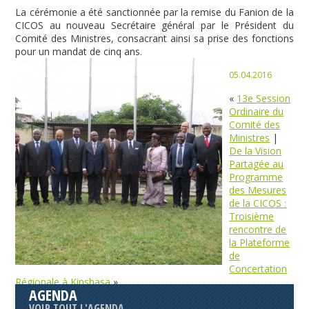
La cérémonie a été sanctionnée par la remise du Fanion de la
CICOS au nouveau Secrétaire général par le Président du
Comité des Ministres, consacrant ainsi sa prise des fonctions
pour un mandat de cinq ans.
05.04.2016
«
13e Session
Ordinaire du
Comité des
Ministres
|
De la Vision
Partagée au
Programme
des Mesures
de la CICOS :
Troisième
rencontre de
la Plateforme
de
Concertation
Régionale à Kinshasa
»
AGENDA
VOIR TOUT L'AGENDA