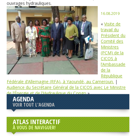
ouvrages hydrauliques.
16.08.2019
«
Visite de
travail du
Président du
Comité des
Ministres
(PCM) de la
CICOS à
l’Ambassade
de la
République
Fédérale d’Allemagne (RFA), à Yaoundé, au Cameroun.
|
Audience du Secrétaire Général de la CICOS avec Le Ministre
de l’Énergie et de l’Hydraulique du Congo
»
AGENDA
VOIR TOUT L'AGENDA
ATLAS INTERACTIF
À VOUS DE NAVIGUER!