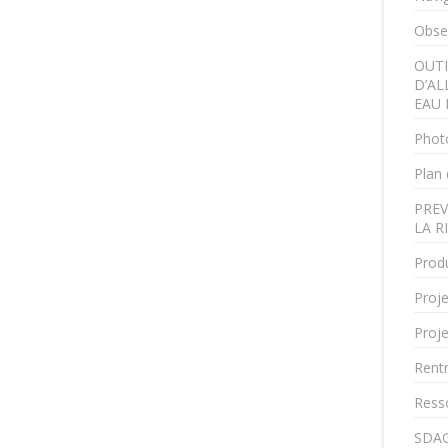
Obser
OUTI
D’AL
EAU 
Phot
Plan 
PREV
LA R
Produ
Proje
Proje
Rent
Ress
SDAG