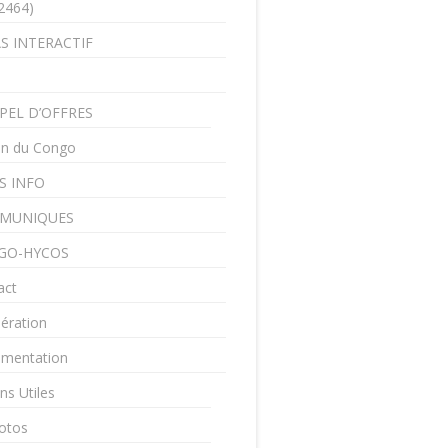
2464)
S INTERACTIF
PEL D’OFFRES
in du Congo
S INFO
MUNIQUES
GO-HYCOS
act
ération
mentation
ns Utiles
otos