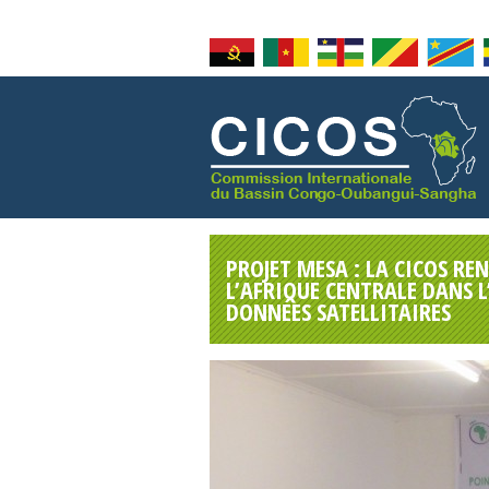
PROJET MESA : LA CICOS RE
L’AFRIQUE CENTRALE DANS L
DONNÉES SATELLITAIRES