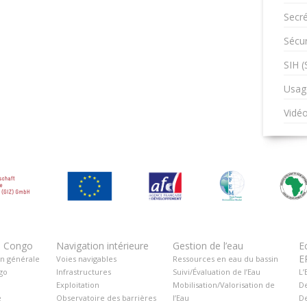
Secré
Sécur
SIH 
Usag
Vidé
u Congo
Navigation intérieure
Gestion de l’eau
E
E
on générale
Voies navigables
Ressources en eau du bassin
go
Infrastructures
Suivi/Évaluation de l’Eau
L’
Exploitation
Mobilisation/Valorisation de
De
é
Observatoire des barrières
l’Eau
De