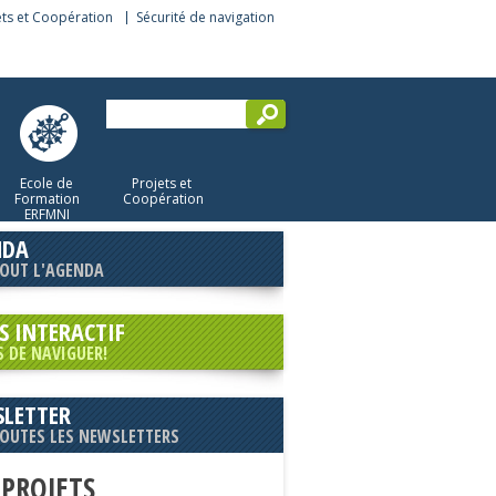
ets et Coopération
Sécurité de navigation
Ecole de
Projets et
Formation
Coopération
ERFMNI
NDA
TOUT L'AGENDA
S INTERACTIF
S DE NAVIGUER!
LETTER
TOUTES LES NEWSLETTERS
 PROJETS