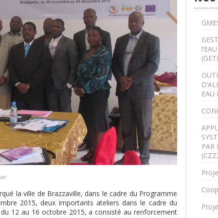
GMES
GEST
l’EA
(GET
OUTI
D’AL
EAU 
CON
APPU
SYST
PAR 
(CZZ
Proje
nes
Coop
rqué la ville de Brazzaville, dans le cadre du Programme
embre 2015, deux importants ateliers dans le cadre du
Proje
u du 12 au 16 octobre 2015, a consisté au renforcement