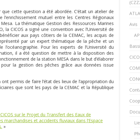
(CZZ
 que cette question a été abordée. C’était un atelier de
ATLA
 de l’enrichissement mutuel entre les Centres Régionaux
 Mesa. La thématique Gestion des Ressources Marines
Avis
 la CICOS a signé une convention avec l’Université de
 bénéficier aux pays côtiers de la CEMAC, les acquis de
AP
représenté par un expert thématique de la pêche et un
Bass
 l’océanographie. Pour les experts de l’Université du
ation, il a été question de mettre à la disposition des
CICO
 fonctionnement de la station MESA dans le but d’élaborer
an pour la gestion des pêches grâce aux données issue
COM
CON
ont permis de faire l’état des lieux de l’appropriation du
iaires que sont les pays de la CEMAC et la République
Cont
Coop
Docu
CICOS sur le Projet du Transfert des Eaux de
es marchandises et accidents fluviaux dans l’Espace
Lie
s.
»
Ph