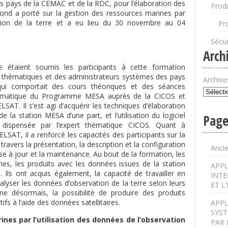
s pays de la CEMAC et de la RDC, pour l’élaboration des
Produ
cond a porté sur la gestion des ressources marines par
vation de la terre et a eu lieu du 30 novembre au 04
Pr
Sécur
Arch
le étaient soumis les participants à cette formation
 thématiques et des administrateurs systèmes des pays
Archive
qui comportait des cours théoriques et des séances
 thématique du Programme MESA auprès de la CICOS et
T. Il s’est agi d’acquérir les techniques d’élaboration
 la station MESA d’une part, et l’utilisation du logiciel
Page
e dispensée par l’expert thématique CICOS. Quant à
AT, il a renforcé les capacités des participants sur la
ravers la présentation, la description et la configuration
Anci
mise à jour et la maintenance. Au bout de la formation, les
s, les produits avec les données issues de la station
APPU
 Ils ont acquis également, la capacité de travailler en
INTE
alyser les données d’observation de la terre selon leurs
ET L
ne désormais, la possibilité de produire des produits
ifs à l’aide des données satellitaires.
APPU
SYST
es par l’utilisation des données de l’observation
PAR 