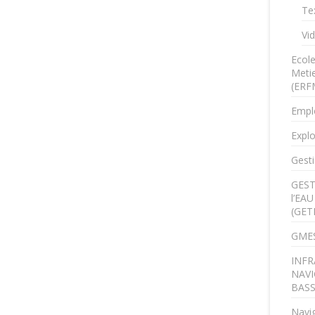
Te
Vi
Ecol
Metie
(ERF
Empl
Explo
Gesti
GEST
l’EA
(GET
GMES
INFR
NAVI
BAS
Navig