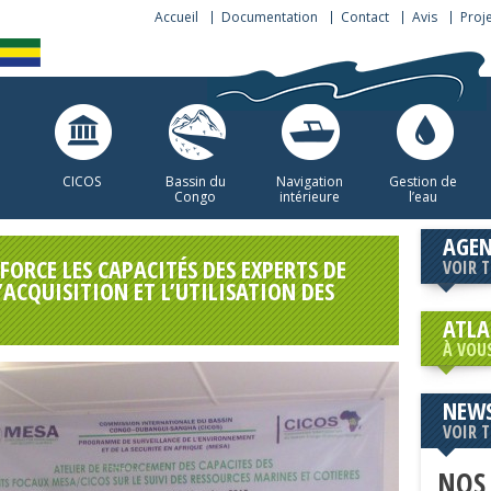
Accueil
Documentation
Contact
Avis
Proj
CICOS
Bassin du
Navigation
Gestion de
Congo
intérieure
l’eau
AGE
NFORCE LES CAPACITÉS DES EXPERTS DE
VOIR 
’ACQUISITION ET L’UTILISATION DES
ATLA
À VOU
NEWS
VOIR 
NOS