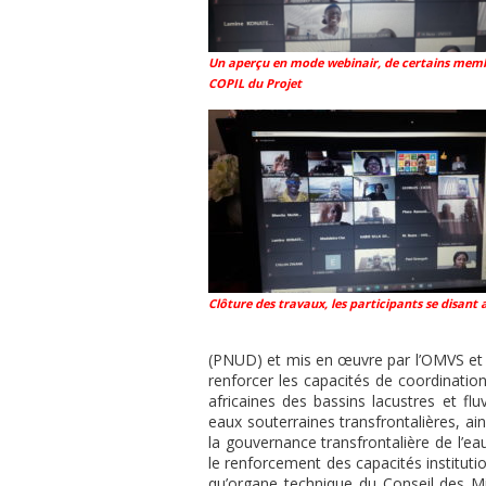
Un aperçu en mode webinair, de certains mem
COPIL du Projet
Clôture des travaux, les participants se disant a
(PNUD) et mis en œuvre par l’OMVS et
renforcer les capacités de coordinati
africaines des bassins lacustres et fl
eaux souterraines transfrontalières, ai
la gouvernance transfrontalière de l’e
le renforcement des capacités instituti
qu’organe technique du Conseil des Min