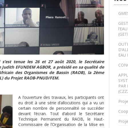
GMES
GEST
l’EA
(GET
OUTI
D’AL
EAU 
 s’est tenue les 26 et 27 août 2020, le Secrétaire
CON
 Judith EFUNDEM AGBOR, a présidé en sa qualité de
fricain des Organismes de Bassin (RAOB), la 2
ème
APPU
IL) du Projet RAOB-PNUD/FEM.
SYST
PAR 
(CZZ
A l’ouverture des travaux, les participants ont
Proje
eu droit à une série d’allocutions qui a vu un
certain nombre de personnalité se succéder
Coop
devant l’écran. Tout d’abord le Secrétaire
Technique Permanent du RAOB, le Haut-
Proje
Commissaire de l’Organisation de la Mise en