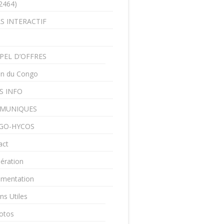
2464)
S INTERACTIF
PEL D’OFFRES
in du Congo
S INFO
MUNIQUES
GO-HYCOS
act
ération
mentation
ns Utiles
otos