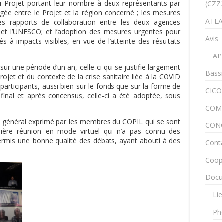
 Projet portant leur nombre à deux représentants par
(CZZ
gée entre le Projet et la région concerné ; les mesures
ATLA
es rapports de collaboration entre les deux agences
 et l’UNESCO; et l’adoption des mesures urgentes pour
Avis
s à impacts visibles, en vue de l’atteinte des résultats
AP
sur une période d’un an, celle-ci qui se justifie largement
Bass
jet et du contexte de la crise sanitaire liée à la COVID
s participants, aussi bien sur le fonds que sur la forme de
CICO
nal et après concensus, celle-ci a été adoptée, sous
COM
cit général exprimé par les membres du COPIL qui se sont
CON
emière réunion en mode virtuel qui n’a pas connu des
permis une bonne qualité des débats, ayant abouti à des
Cont
Coop
Docu
Lie
Ph