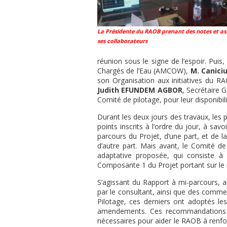
La Présidente du RAOB prenant des notes et ass
ses collaborateurs
réunion sous le signe de l’espoir. Puis,
Chargés de l’Eau (AMCOW),
M. Canici
son Organisation aux initiatives du R
Judith EFUNDEM AGBOR
, Secrétaire 
Comité de pilotage, pour leur disponibili
Durant les deux jours des travaux, les 
points inscrits à l’ordre du jour, à sav
parcours du Projet, d’une part, et de 
d’autre part. Mais avant, le Comité d
adaptative proposée, qui consiste à m
Composante 1 du Projet portant sur le
S’agissant du Rapport à mi-parcours, a
par le consultant, ainsi que des com
Pilotage, ces derniers ont adoptés 
amendements. Ces recommandations o
nécessaires pour aider le RAOB à renfor