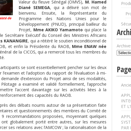
Valeur du fleuve Sénégal (OMVS),
M. Hamed
Produ
Diané SEMEGA
, qui a délivré son mot de
bienvenu. Ensuite, la Représentante du
Pr
isté de
Programme des Nations Unies pour le
Sécur
Développement (PNUD), principal bailleur du
Projet,
Mme
AKIKO Yamamoto
qui place la
Arch
 le Secrétaire Exécutif du Conseil des Ministres Africains
us KANANGIRE
, qui a réitéré le soutien inconditionnel de
Archive
AOB, et enfin la Présidente du RAOB,
Mme ENAW née
Général de la CICOS, qui a remercié tous les membres du
té.
Page
participants se sont essentiellement pencher sur les deux
oir l’examen et l’adoption du rapport de l’évaluation à mi-
la demande d’extension du Projet ainsi de ses modalités,
e Pilotage a examiné et validé formellement, l’approche
Anci
ettre l’accent davantage sur les activités liées à la
 renforcement des capacités du RAOB.
APPU
INTE
près des débats nourris autour de sa présentation faite
ET L
mentaires et questionnements des membres du Comité de
les 9 recommandations proposées, moyennant quelques
APPU
nt globalement porté entre autres, sur les mesures
SYST
cer ses relations avec l’AMCOW ; la rationalisation de la
PAR 