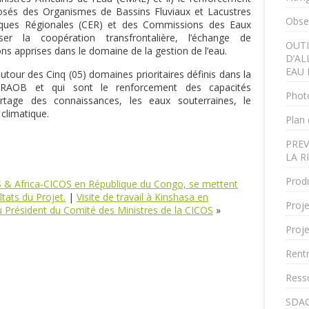
és des Organismes de Bassins Fluviaux et Lacustres
Obser
ues Régionales (CER) et des Commissions des Eaux
ser la coopération transfrontalière, l’échange de
OUTI
ns apprises dans le domaine de la gestion de l’eau.
D’AL
EAU 
autour des Cinq (05) domaines prioritaires définis dans la
 RAOB et qui sont le renforcement des capacités
Phot
partage des connaissances, les eaux souterraines, le
climatique.
Plan 
PREV
LA R
Produ
S & Africa-CICOS en République du Congo, se mettent
ltats du Projet.
|
Visite de travail à Kinshasa en
Proje
Président du Comité des Ministres de la CICOS
»
Proje
Rent
Ress
SDAG