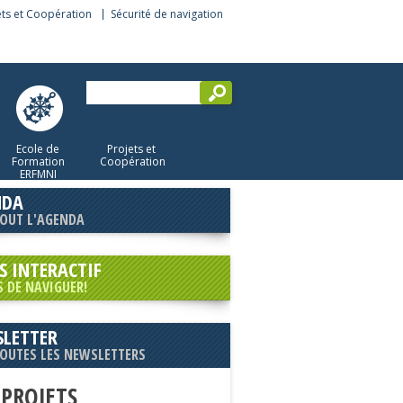
ets et Coopération
Sécurité de navigation
Ecole de
Projets et
Formation
Coopération
ERFMNI
NDA
TOUT L'AGENDA
S INTERACTIF
S DE NAVIGUER!
LETTER
TOUTES LES NEWSLETTERS
 PROJETS