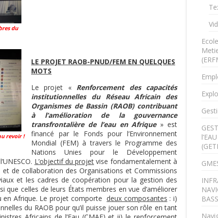
Te
Vi
bres du
Ecol
Metie
(ERF
LE PROJET RAOB-PNUD/FEM EN QUELQUES
MOTS
Empl
Le projet «
Renforcement des capacités
Explo
institutionnelles du Réseau Africain des
Organismes de Bassin (RAOB) contribuant
Gesti
à l’amélioration de la gouvernance
transfrontalière de l’eau en Afrique
» est
GEST
financé par le Fonds pour l’Environnement
u revoir !
l’EA
Mondial (FEM) à travers le Programme des
(GET
Nations Unies pour le Développement
 l’UNESCO.
L’objectif du projet
vise fondamentalement à
GMES
on et de collaboration des Organisations et Commissions
uviaux et les cadres de coopération pour la gestion des
INFR
nsi que celles de leurs États membres en vue d’améliorer
NAVI
au en Afrique. Le projet comporte
deux composantes
: i)
BAS
onnelles du RAOB pour qu’il puisse jouer son rôle en tant
Navig
istres Africains de l’Eau (CMAE) et ii) le renforcement