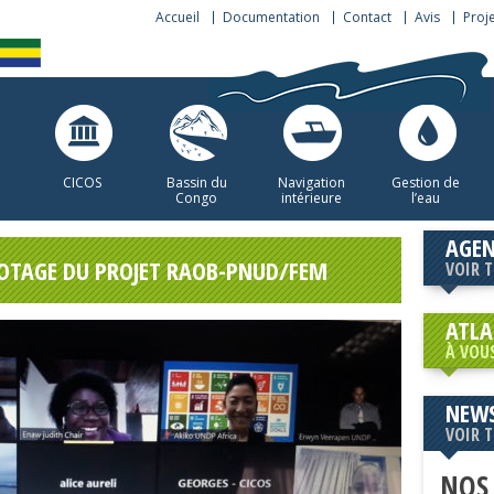
Accueil
Documentation
Contact
Avis
Proj
CICOS
Bassin du
Navigation
Gestion de
Congo
intérieure
l’eau
AGE
LOTAGE DU PROJET RAOB-PNUD/FEM
VOIR 
ATLA
À VOU
NEWS
VOIR 
NOS