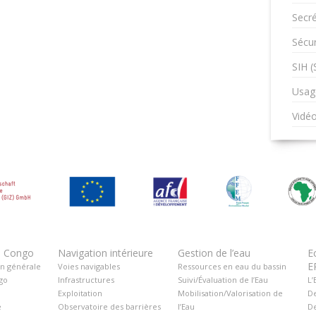
Secré
Sécur
SIH 
Usag
Vidé
u Congo
Navigation intérieure
Gestion de l’eau
E
E
on générale
Voies navigables
Ressources en eau du bassin
go
Infrastructures
Suivi/Évaluation de l’Eau
L’
Exploitation
Mobilisation/Valorisation de
De
é
Observatoire des barrières
l’Eau
De