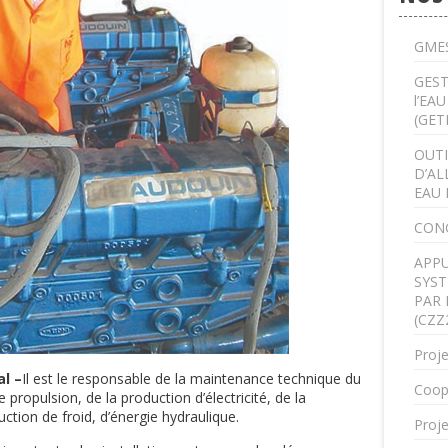
GMES
GEST
l’EA
(GET
OUTI
D’AL
EAU 
CON
APPU
SYST
PAR 
(CZZ
Proje
l –
Il est le responsable de la maintenance technique du
Coop
 propulsion, de la production d’électricité, de la
oduction de froid, d’énergie hydraulique.
Proje