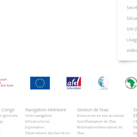
Secré
Sécur
SIH 
Usag
Vidé
u Congo
Navigation intérieure
Gestion de l’eau
E
E
on générale
Voies navigables
Ressources en eau du bassin
go
Infrastructures
Suivi/Évaluation de l’Eau
L’
Exploitation
Mobilisation/Valorisation de
De
é
Observatoire des barrières
l’Eau
De