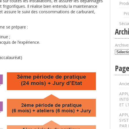
lai sur toutes les installations, et assurer les dépannages
Produ
 frigorifiques. Il réalise bien entendu la maintenance
s et assure le suivi des consommations de carburant,
Pr
Sécur
me se prépare :
Arch
inue ;
acquis de l’expérience.
Archive
accalauréat)
Page
Anci
APPU
INTE
ET L
APPU
SYST
PAR 