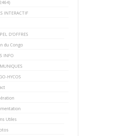
2464)
S INTERACTIF
PEL D’OFFRES
in du Congo
S INFO
MUNIQUES
GO-HYCOS
act
ération
mentation
ns Utiles
otos