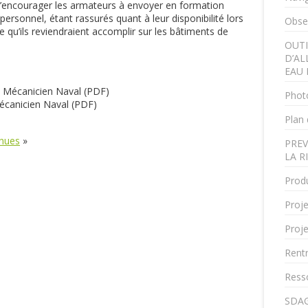
d’encourager les armateurs à envoyer en formation
 personnel, étant rassurés quant à leur disponibilité lors
Obser
 qu’ils reviendraient accomplir sur les bâtiments de
OUTI
D’AL
EAU 
re Mécanicien Naval (PDF)
Phot
écanicien Naval (PDF)
Plan 
inues
»
PREV
LA R
Produ
Proje
Proje
Rent
Ress
SDAG