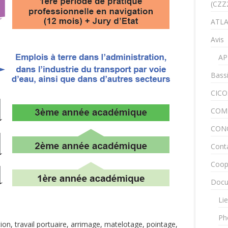
(CZZ
ATLA
Avis
AP
Bass
CICO
COM
CON
Cont
Coop
Docu
Lie
Ph
n, travail portuaire, arrimage, matelotage, pointage,