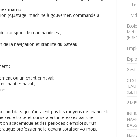
Te
nes marins
sion (Ajustage, machine à gouverner, commande à
Vi
Ecol
Metie
 du transport de marchandises ;
(ERF
 de la navigation et stabilité du bateau
Empl
:
Explo
ent ;
Gesti
ement ou un chantier naval;
GEST
n chantier naval ;
l’EA
res ;
(GET
GMES
 candidats qui n’auraient pas les moyens de financer le
INFR
 seule traite et qui seraient intéressés par une
NAVI
tion académique et des périodes d’emploi sur un
BAS
pratique professionnelle devant totaliser 48 mois.
Navig