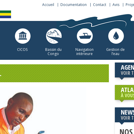
Accueil
Documentation
Contact
Avis
Proj
CICOS
Bassin du
Navigation
Gestion de
Congo
intérieure
l’eau
AGE
L
VOIR 
ATLA
À VOU
NEWS
VOIR 
NOS