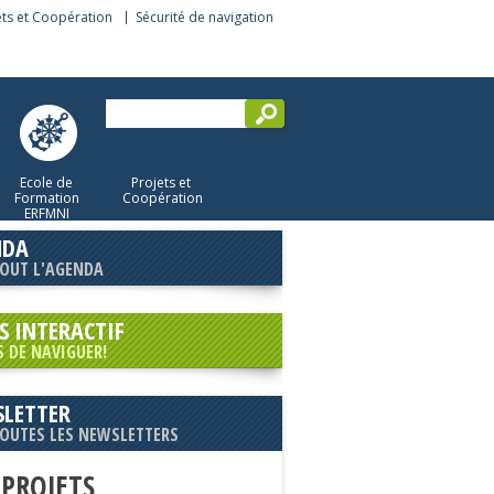
ets et Coopération
Sécurité de navigation
Ecole de
Projets et
Formation
Coopération
ERFMNI
NDA
TOUT L'AGENDA
S INTERACTIF
S DE NAVIGUER!
LETTER
TOUTES LES NEWSLETTERS
 PROJETS