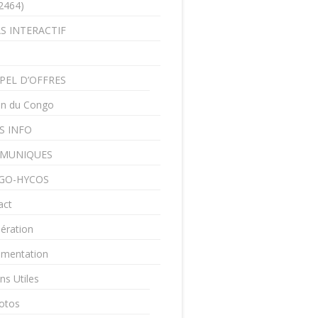
2464)
S INTERACTIF
PEL D’OFFRES
in du Congo
S INFO
MUNIQUES
GO-HYCOS
act
ération
mentation
ns Utiles
otos