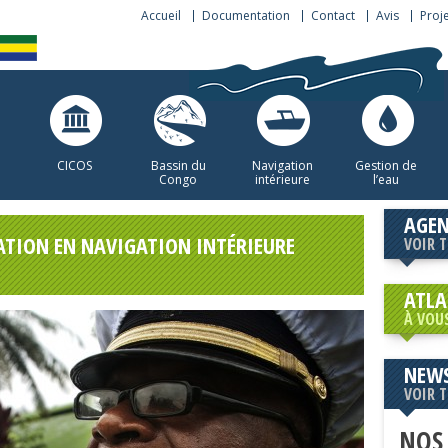
Accueil
Documentation
Contact
Avis
Proj
CICOS
Bassin du
Navigation
Gestion de
Congo
intérieure
l’eau
AGE
ATION EN NAVIGATION INTÉRIEURE
VOIR 
ATLA
À VOU
NEWS
VOIR 
NOS