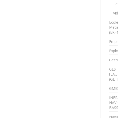
Te
Vi
Ecol
Metie
(ERF
Empl
Explo
Gesti
GEST
l’EA
(GET
GMES
INFR
NAVI
BAS
Navig