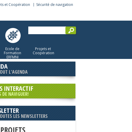
ets et Coopération
Sécurité de navigation
Ecole de
Projets et
Formation
Coopération
ERFMNI
NDA
TOUT L'AGENDA
S INTERACTIF
S DE NAVIGUER!
LETTER
TOUTES LES NEWSLETTERS
 PROJETS