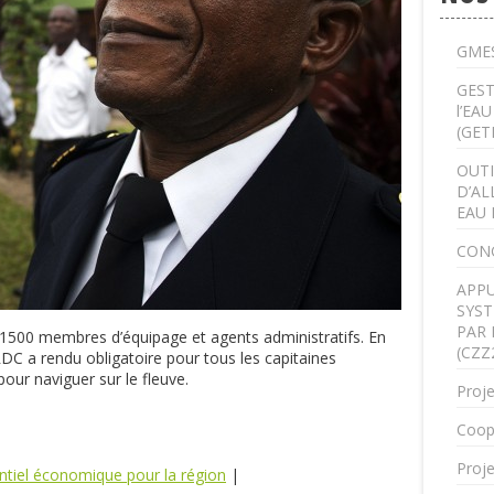
GMES
GEST
l’EA
(GET
OUTI
D’AL
EAU 
CON
APPU
SYST
PAR 
1500 membres d’équipage et agents administratifs. En
(CZZ
RDC a rendu obligatoire pour tous les capitaines
pour naviguer sur le fleuve.
Proje
Coop
Proje
ntiel économique pour la région
|