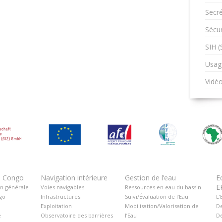
Secré
Sécur
SIH 
Usag
Vidé
u Congo
Navigation intérieure
Gestion de l’eau
E
E
on générale
Voies navigables
Ressources en eau du bassin
go
Infrastructures
Suivi/Évaluation de l’Eau
L’
Exploitation
Mobilisation/Valorisation de
De
é
Observatoire des barrières
l’Eau
De