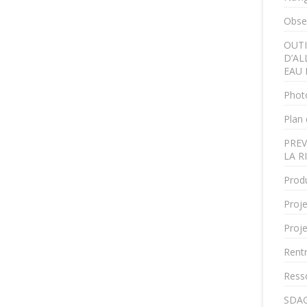
Obser
OUTI
D’AL
EAU 
Phot
Plan 
PREV
LA R
Produ
Proje
Proje
Rent
Ress
SDAG