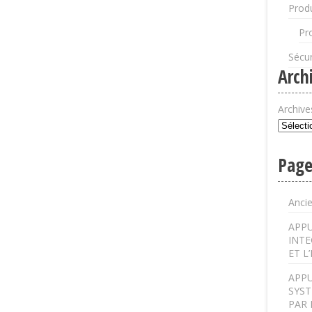
Produ
Pr
Sécur
Arch
Archive
Page
Anci
APPU
INTE
ET L
APPU
SYST
PAR 