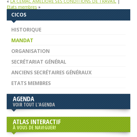
«
LA CEMAC AMELIORE SES CONDITIONS DE TRAVAIL
|
Etats membres
»
CICOS
HISTORIQUE
MANDAT
ORGANISATION
SECRÉTARIAT GÉNÉRAL
ANCIENS SECRÉTAIRES GÉNÉRAUX
ETATS MEMBRES
AGENDA
VOIR TOUT L'AGENDA
ATLAS INTERACTIF
À VOUS DE NAVIGUER!