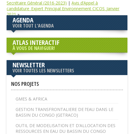
Secrétaire Général (2016-2023)
|
Avis d’Appel à
candidature_Expert Principal Environnement CICOS_Janvier
2021
»
AGENDA
VOIR TOUT L'AGENDA
ATLAS INTERACTIF
À VOUS DE NAVIGUER!
NEWSLETTER
VOIR TOUTES LES NEWSLETTERS
NOS PROJETS
GMES & AFRICA
GESTION TRANSFRONTALIERE DE l’EAU DANS LE
BASSIN DU CONGO (GETRACO)
OUTIL DE MODELISATION ET D’ALLOCATION DES
RESSOURCES EN EAU DU BASSIN DU CONGO