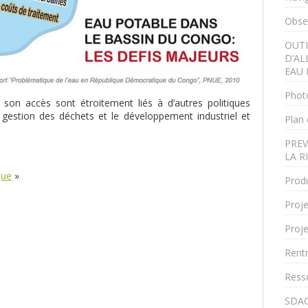
Obser
OUTI
D’AL
EAU 
Phot
et son accès sont étroitement liés à d’autres politiques
a gestion des déchets et le développement industriel et
Plan 
PREV
LA R
que
»
Produ
Proje
Proje
Rent
Ress
SDAG