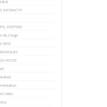
2464)
S INTERACTIF
PEL D’OFFRES
in du Congo
S INFO
MUNIQUES
GO-HYCOS
act
ération
mentation
ns Utiles
otos