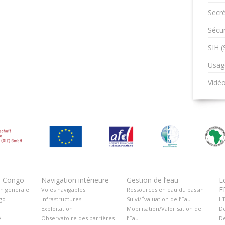
Secré
Sécur
SIH 
Usag
Vidé
u Congo
Navigation intérieure
Gestion de l’eau
E
E
on générale
Voies navigables
Ressources en eau du bassin
go
Infrastructures
Suivi/Évaluation de l’Eau
L’
Exploitation
Mobilisation/Valorisation de
De
é
Observatoire des barrières
l’Eau
De