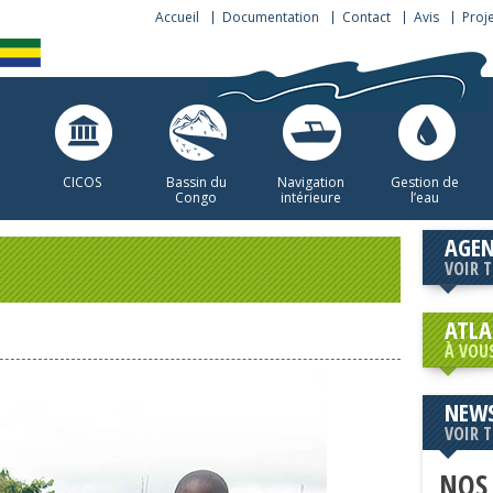
Accueil
Documentation
Contact
Avis
Proj
CICOS
Bassin du
Navigation
Gestion de
Congo
intérieure
l’eau
AGE
VOIR 
ATLA
À VOU
NEWS
VOIR 
NOS