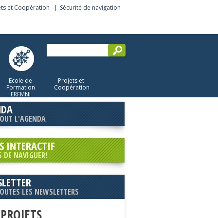
ets et Coopération
Sécurité de navigation
Ecole de
Projets et
Formation
Coopération
ERFMNI
NDA
TOUT L'AGENDA
S INTERACTIF
S DE NAVIGUER!
LETTER
TOUTES LES NEWSLETTERS
 PROJETS