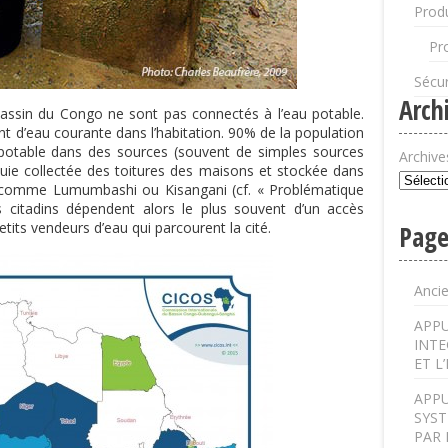
Produ
Pr
Sécur
Arch
assin du Congo ne sont pas connectés à l’eau potable.
nt d’eau courante dans l’habitation. 90% de la population
potable dans des sources (souvent de simples sources
Archive
luie collectée des toitures des maisons et stockée dans
s comme Lumumbashi ou Kisangani (cf. « Problématique
 citadins dépendent alors le plus souvent d’un accès
tits vendeurs d’eau qui parcourent la cité.
Page
Anci
APPU
INTE
ET L
APPU
SYST
PAR 