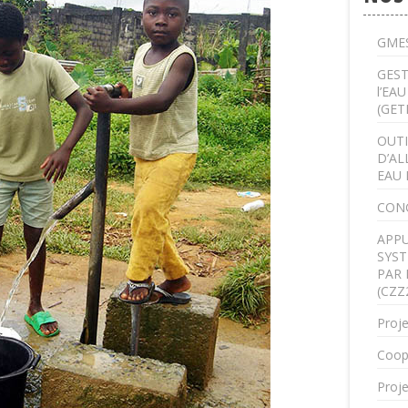
GMES
GEST
l’EA
(GET
OUTI
D’AL
EAU 
CON
APPU
SYST
PAR 
(CZZ
Proje
Coop
Proje