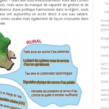
gées – dues aux sous-investissements voire aux conflits
Te
ation, mais aussi du manque de capacité de gestion et de
sence d’une politique harmonisée dans la région, seuls
Vi
ise ont aujourd’hui un accès direct à une eau salubre.
s zones rurales mais également de façon croissante dans
Ecol
ide.
Metie
(ERF
Empl
Explo
Gesti
GEST
l’EA
(GET
GMES
INFR
NAVI
BAS
Navig