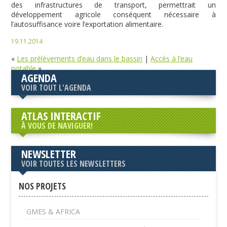
des infrastructures de transport, permettrait un
développement agricole conséquent nécessaire à
l’autosuffisance voire l’exportation alimentaire.
19.11.2014
«
Les prélèvements d’eau dans le bassin
|
Accès à l’eau
potable
»
AGENDA
VOIR TOUT L'AGENDA
ATLAS INTERACTIF
À VOUS DE NAVIGUER!
NEWSLETTER
VOIR TOUTES LES NEWSLETTERS
NOS PROJETS
GMES & AFRICA