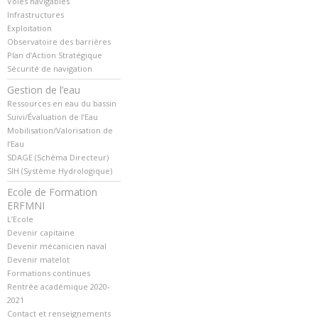
Voies navigables
Infrastructures
Exploitation
Observatoire des barrières
Plan d’Action Stratégique
Sécurité de navigation
Gestion de l’eau
Ressources en eau du bassin
Suivi/Évaluation de l’Eau
Mobilisation/Valorisation de
l’Eau
SDAGE (Schéma Directeur)
SIH (Système Hydrologique)
Ecole de Formation
ERFMNI
L’Ecole
Devenir capitaine
Devenir mécanicien naval
Devenir matelot
Formations continues
Rentrée académique 2020-
2021
Contact et renseignements