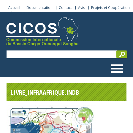
Accueil
Documentation
Contact
Avis
Projets et Coopération
Sécurité de navigation
LIVRE_INFRAAFRIQUE.INDB