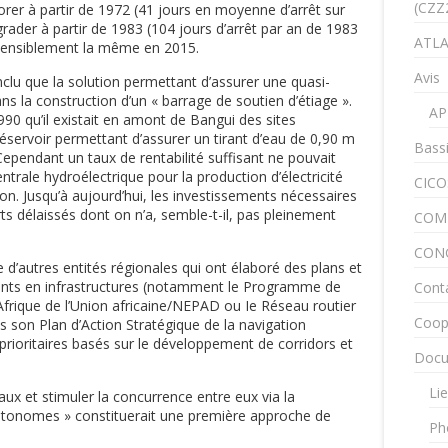
(CZZ
rer à partir de 1972 (41 jours en moyenne d’arrêt sur
ader à partir de 1983 (104 jours d’arrêt par an de 1983
ATLA
t sensiblement la même en 2015.
Avis
clu que la solution permettant d’assurer une quasi-
s la construction d’un « barrage de soutien d’étiage ».
AP
990 qu’il existait en amont de Bangui des sites
 réservoir permettant d’assurer un tirant d’eau de 0,90 m
Bass
ependant un taux de rentabilité suffisant ne pouvait
entrale hydroélectrique pour la production d’électricité
CICO
gion. Jusqu’à aujourd’hui, les investissements nécessaires
s délaissés dont on n’a, semble-t-il, pas pleinement
COM
CON
 d’autres entités régionales qui ont élaboré des plans et
grants en infrastructures (notamment le Programme de
Cont
frique de l’Union africaine/NEPAD ou Ie Réseau routier
Coop
 son Plan d’Action Stratégique de la navigation
 prioritaires basés sur le développement de corridors et
Docu
Lie
aux et stimuler la concurrence entre eux via la
 autonomes » constituerait une première approche de
Ph