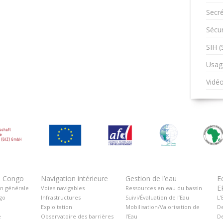
Secré
Sécur
SIH 
Usag
Vidé
u Congo
Navigation intérieure
Gestion de l’eau
E
E
on générale
Voies navigables
Ressources en eau du bassin
go
Infrastructures
Suivi/Évaluation de l’Eau
L’
Exploitation
Mobilisation/Valorisation de
De
é
Observatoire des barrières
l’Eau
De