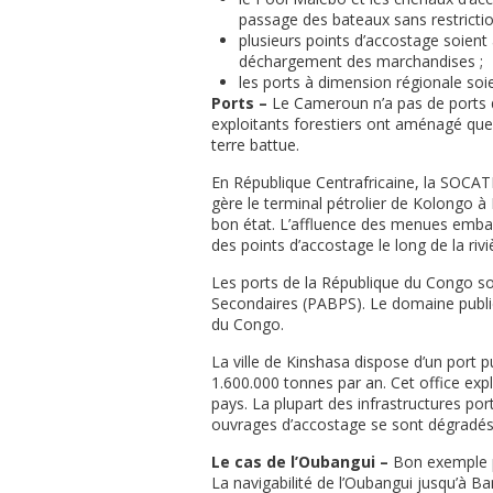
passage des bateaux sans restrictio
plusieurs points d’accostage soient
déchargement des marchandises ;
les ports à dimension régionale so
Ports –
Le Cameroun n’a pas de ports d
exploitants forestiers ont aménagé que
terre battue.
En République Centrafricaine, la SOCAT
gère le terminal pétrolier de Kolongo à 
bon état. L’affluence des menues emba
des points d’accostage le long de la riv
Les ports de la République du Congo so
Secondaires (PABPS). Le domaine public
du Congo.
La ville de Kinshasa dispose d’un port 
1.600.000 tonnes par an. Cet office expl
pays. La plupart des infrastructures po
ouvrages d’accostage se sont dégradés 
Le cas de l’Oubangui –
Bon exemple po
La navigabilité de l’Oubangui jusqu’à B