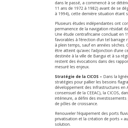
dans le passé, a commencé à se détério
11 ans de 1972 à 1982) avant de se dégr
à 1994), cette dernière situation étan
Plusieurs études indépendantes ont con
permanence de la navigation résidait dan
Une étude centrafricaine concluait en 1
favorables à l’érection d’un tel barrage
à plein temps, sauf en années sèches. C
être atteint qu’avec l’adjonction d’une c
destinée à la ville de Bangui et à sa ré
restent des évocations dans des rapport
mesuré les enjeux.
Stratégie de la CICOS –
Dans la lignée
stratégies pour pallier les besoins fla
développement des Infrastructures en A
consensuel de la CEEAC), la CICOS, dans
intérieure, a défini des investissements
de pôles de croissance.
Renouveler l’équipement des ports fluvi
privatisation et la création de ports «
solution.