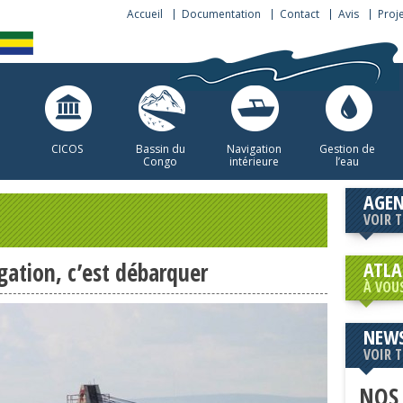
Accueil
Documentation
Contact
Avis
Proj
CICOS
Bassin du
Navigation
Gestion de
Congo
intérieure
l’eau
AGE
VOIR 
ATLA
gation, c’est débarquer
À VOU
NEWS
VOIR 
NOS