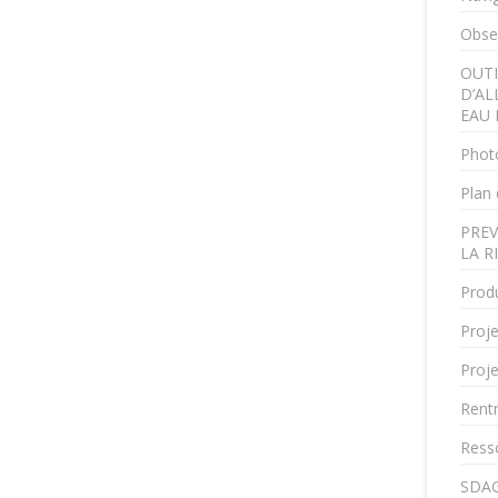
Obser
OUTI
D’AL
EAU 
Phot
Plan 
PREV
LA R
Produ
Proje
Proje
Rent
Ress
SDAG