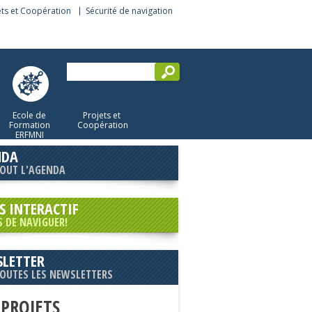
ets et Coopération
Sécurité de navigation
Ecole de
Projets et
Formation
Coopération
ERFMNI
NDA
TOUT L'AGENDA
S INTERACTIF
S DE NAVIGUER!
LETTER
TOUTES LES NEWSLETTERS
 PROJETS