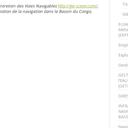
Te
Entretien des Voies Navigables
http://gie-scevn.com/
;
motion de la navigation dans le Bassin du Congo,
Vi
Ecol
Metie
(ERF
Empl
Explo
Gesti
GEST
l’EA
(GET
GMES
INFR
NAVI
BAS
Navig