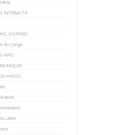
2464)
S INTERACTIF
PEL D’OFFRES
in du Congo
S INFO
MUNIQUES
GO-HYCOS
act
ération
mentation
ns Utiles
otos