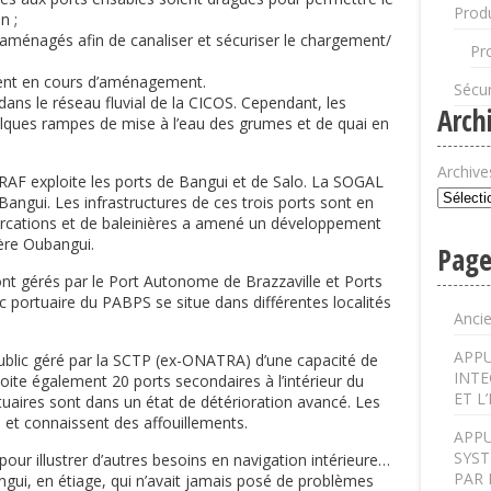
Produ
n ;
 aménagés afin de canaliser et sécuriser le chargement/
Pr
ient en cours d’aménagement.
Sécur
ans le réseau fluvial de la CICOS. Cependant, les
Arch
lques rampes de mise à l’eau des grumes et de quai en
Archive
RAF exploite les ports de Bangui et de Salo. La SOGAL
Bangui. Les infrastructures de ces trois ports sont en
rcations et de baleinières a amené un développement
ière Oubangui.
Page
nt gérés par le Port Autonome de Brazzaville et Ports
 portuaire du PABPS se situe dans différentes localités
Anci
APPU
public géré par la SCTP (ex-ONATRA) d’une capacité de
INTE
oite également 20 ports secondaires à l’intérieur du
ET L
rtuaires sont dans un état de détérioration avancé. Les
et connaissent des affouillements.
APPU
SYST
ur illustrer d’autres besoins en navigation intérieure…
PAR 
angui, en étiage, qui n’avait jamais posé de problèmes