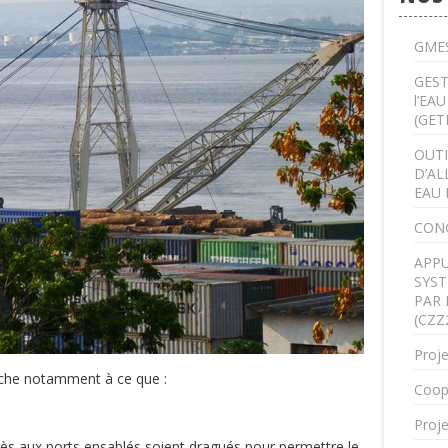
GMES
GEST
l’EA
(GET
OUTI
D’AL
EAU 
CON
APPU
SYST
PAR 
(CZZ
Proje
rche notamment à ce que :
Coop
Proje
cès aux ports ensablés soient dragués pour permettre le