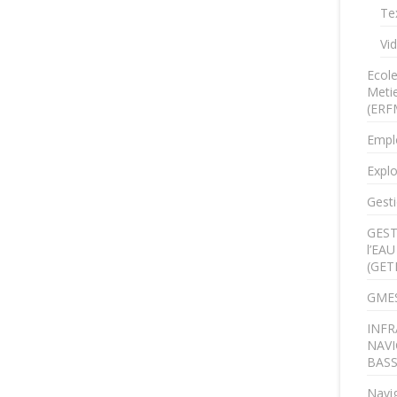
Te
Vi
Ecol
Metie
(ERF
Empl
Explo
Gesti
GEST
l’EA
(GET
GMES
INFR
NAVI
BAS
Navig