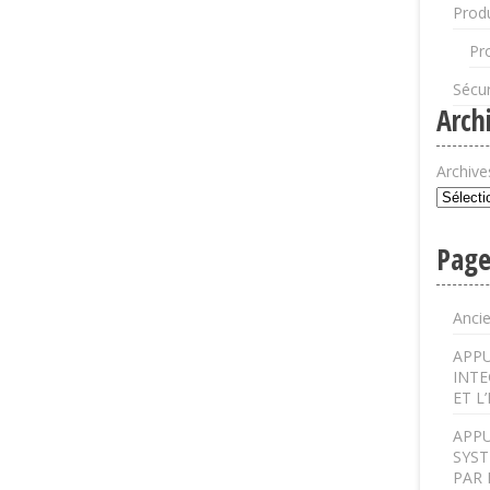
Produ
Pr
Sécur
Arch
Archive
Page
Anci
APPU
INTE
ET L
APPU
SYST
PAR 