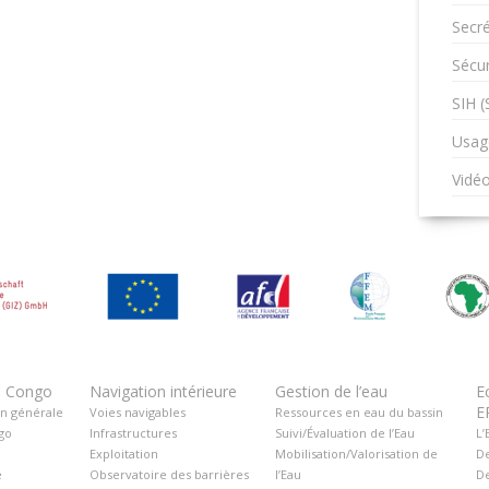
Secré
Sécur
SIH 
Usag
Vidé
u Congo
Navigation intérieure
Gestion de l’eau
E
E
on générale
Voies navigables
Ressources en eau du bassin
go
Infrastructures
Suivi/Évaluation de l’Eau
L’
Exploitation
Mobilisation/Valorisation de
De
é
Observatoire des barrières
l’Eau
De