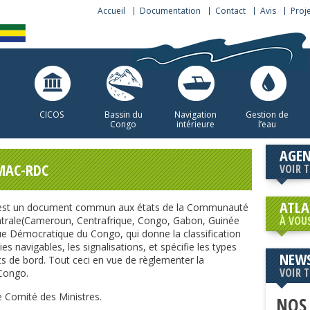
Accueil
Documentation
Contact
Avis
Proj
CICOS
Bassin du
Navigation
Gestion de
Congo
intérieure
l’eau
AGE
MAC-RDC
VOIR 
ATLA
 est un document commun aux états de la Communauté
À VOU
ntrale(Cameroun, Centrafrique, Congo, Gabon, Guinée
que Démocratique du Congo, qui donne la classification
oies navigables, les signalisations, et spécifie les types
NEWS
s de bord. Tout ceci en vue de règlementer la
VOIR 
 Congo.
e Comité des Ministres.
NOS