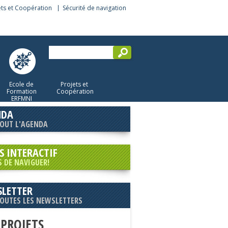
ets et Coopération
Sécurité de navigation
Ecole de
Projets et
Formation
Coopération
ERFMNI
NDA
TOUT L'AGENDA
S INTERACTIF
S DE NAVIGUER!
LETTER
TOUTES LES NEWSLETTERS
 PROJETS