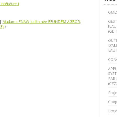
Intérieure I
GMES
GEST
|
Madame ENAW Judith née EFUNDEM AGBOR,
l’EA
23)
»
(GET
OUTI
D’AL
EAU 
CON
APPU
SYST
PAR 
(CZZ
Proje
Coop
Proje