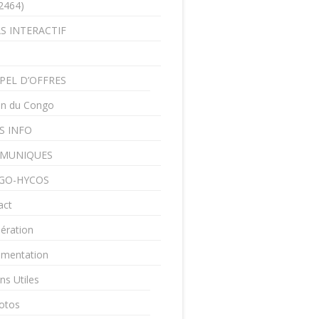
2464)
S INTERACTIF
PEL D’OFFRES
in du Congo
S INFO
MUNIQUES
GO-HYCOS
act
ération
mentation
ns Utiles
otos