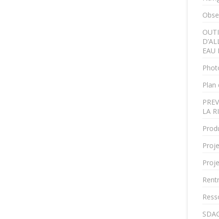
Obser
OUTI
D’AL
EAU 
Phot
Plan 
PREV
LA R
Produ
Proje
Proje
Rent
Ress
SDAG