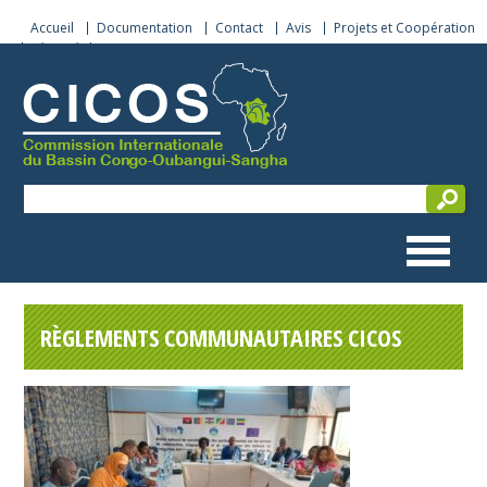
Accueil
Documentation
Contact
Avis
Projets et Coopération
Sécurité de navigation
RÈGLEMENTS COMMUNAUTAIRES CICOS