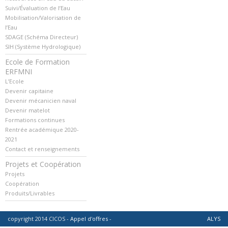
Suivi/Évaluation de l’Eau
Mobilisation/Valorisation de
l’Eau
SDAGE (Schéma Directeur)
SIH (Système Hydrologique)
Ecole de Formation
ERFMNI
L’Ecole
Devenir capitaine
Devenir mécanicien naval
Devenir matelot
Formations continues
Rentrée académique 2020-
2021
Contact et renseignements
Projets et Coopération
Projets
Coopération
Produits/Livrables
copyright 2014 CICOS -
Appel d'offres
-
ALYS