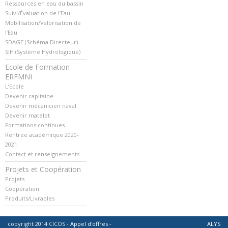
Ressources en eau du bassin
Suivi/Évaluation de l’Eau
Mobilisation/Valorisation de
l’Eau
SDAGE (Schéma Directeur)
SIH (Système Hydrologique)
Ecole de Formation
ERFMNI
L’Ecole
Devenir capitaine
Devenir mécanicien naval
Devenir matelot
Formations continues
Rentrée académique 2020-
2021
Contact et renseignements
Projets et Coopération
Projets
Coopération
Produits/Livrables
copyright 2014 CICOS -
Appel d'offres
-
ALYS