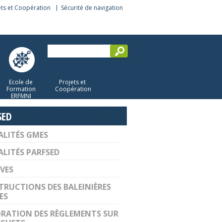
ets et Coopération
Sécurité de navigation
Ecole de
Projets et
Formation
Coopération
ERFMNI
SED
LITÉS GMES
LITÉS PARFSED
VES
RUCTIONS DES BALEINIÈRES
ES
RATION DES RÈGLEMENTS SUR