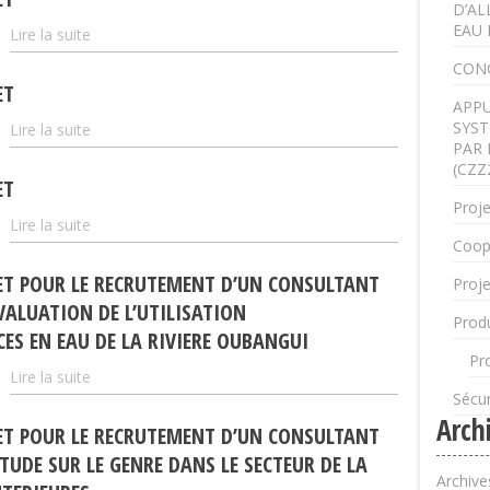
D’AL
EAU 
Lire la suite
CON
ET
APPU
SYST
Lire la suite
PAR 
(CZZ
ET
Proje
Lire la suite
Coop
ET POUR LE RECRUTEMENT D’UN CONSULTANT
Proje
EVALUATION DE L’UTILISATION
Produ
ES EN EAU DE LA RIVIERE OUBANGUI
Pr
Lire la suite
Sécur
Arch
ET POUR LE RECRUTEMENT D’UN CONSULTANT
TUDE SUR LE GENRE DANS LE SECTEUR DE LA
Archive