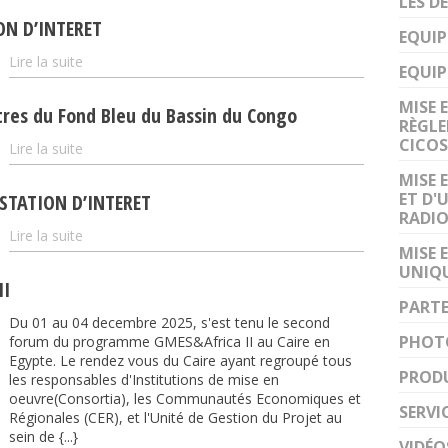
LES D
ON D’INTERET
EQUIP
Lire la suite
EQUIP
MISE 
tres du Fond Bleu du Bassin du Congo
RÈGL
CICOS
Lire la suite
MISE 
ET D'
ESTATION D’INTERET
RADI
Lire la suite
MISE 
UNIQU
II
PARTE
Du 01 au 04 decembre 2025, s'est tenu le second
PHOT
forum du programme GMES&Africa II au Caire en
Egypte. Le rendez vous du Caire ayant regroupé tous
PROD
les responsables d'Institutions de mise en
oeuvre(Consortia), les Communautés Economiques et
SERVI
Régionales (CER), et l'Unité de Gestion du Projet au
sein de {...}
VIDÉO