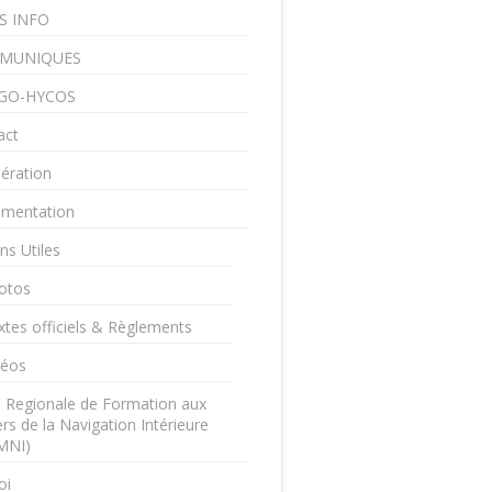
S INFO
MUNIQUES
GO-HYCOS
act
ération
mentation
ns Utiles
otos
xtes officiels & Règlements
déos
e Regionale de Formation aux
rs de la Navigation Intérieure
MNI)
oi