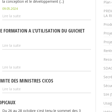
la conception et le développement {...}
Plan 
09.05.2024
PREV
LA R
Lire la suite
Produ
DE FORMATION A L’UTILISATION DU GUICHET
Proje
Proje
Lire la suite
Rent
Ress
Lire la suite
SDAG
Secré
MITE DES MINISTRES CICOS
Sécur
Lire la suite
SIH 
OPICAUX
Usag
Du 26 au 28 octobre s'est tenu le sommet des 3
Vidé