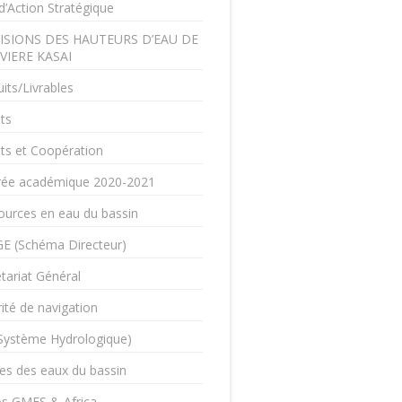
d’Action Stratégique
ISIONS DES HAUTEURS D’EAU DE
IVIERE KASAI
its/Livrables
ts
ts et Coopération
rée académique 2020-2021
ources en eau du bassin
E (Schéma Directeur)
tariat Général
ité de navigation
(Système Hydrologique)
es des eaux du bassin
os GMES & Africa