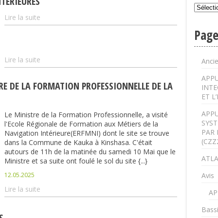
NTERIEURES
Lire la suite
Page
Lire la suite
Anci
APPU
E DE LA FORMATION PROFESSIONNELLE DE LA
INTE
ET L
APPU
Le Ministre de la Formation Professionnelle, a visité
SYST
l'Ecole Régionale de Formation aux Métiers de la
PAR 
Navigation Intérieure(ERFMNI) dont le site se trouve
(CZZ
dans la Commune de Kauka à Kinshasa. C'était
autours de 11h de la matinée du samedi 10 Mai que le
ATLA
Ministre et sa suite ont foulé le sol du site {...}
12.05.2025
Avis
Lire la suite
AP
Bass
S