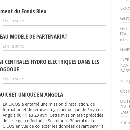
Explo
ement du Fonds Bleu
Gesti
Lire la suite
GEST
l’EA
VEAU MODELE DE PARTENARIAT
(GET
Lire la suite
GMES
INFR
NI CENTRALES HYDRO ELECTRIQUES DANS LES
NAVI
T OGOOUE
BAS
Lire la suite
Navig
Obser
GUICHET UNIQUE EN ANGOLA
OUTI
La CICOS a entamé une mission d'installation, de
D’AL
formation et de remise du guichet unique de Soyo en
EAU 
Angola du 11 au 20 avril. Cette mission était précédée
de celle qu'a effectué le Secrétariat Général de la
Phot
CICOS en vue de collecter les données devant servir à