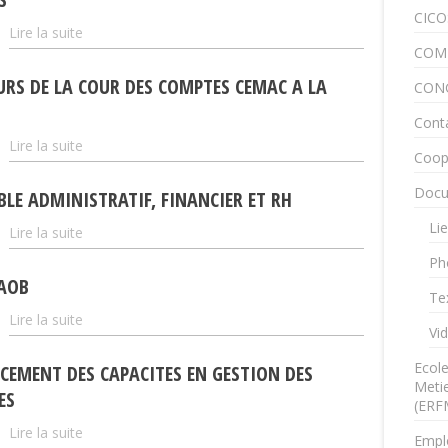
CICO
Lire la suite
COM
EURS DE LA COUR DES COMPTES CEMAC A LA
CON
Cont
Lire la suite
Coop
Docu
BLE ADMINISTRATIF, FINANCIER ET RH
Lie
Lire la suite
Ph
RAOB
Te
Lire la suite
Vi
Ecol
RCEMENT DES CAPACITES EN GESTION DES
Metie
ES
(ERF
Lire la suite
Empl