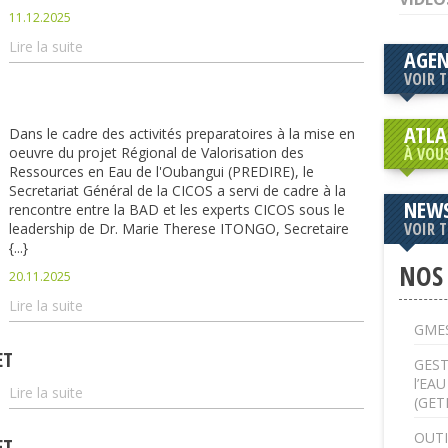
11.12.2025
Lire la suite
AGE
VOIR 
ATLA
Dans le cadre des activités preparatoires à la mise en
oeuvre du projet Régional de Valorisation des
À VOU
Ressources en Eau de l'Oubangui (PREDIRE), le
Secretariat Général de la CICOS a servi de cadre à la
NEWS
rencontre entre la BAD et les experts CICOS sous le
VOIR 
leadership de Dr. Marie Therese ITONGO, Secretaire
{...}
NOS
20.11.2025
Lire la suite
GMES
ET
GEST
l’EA
Lire la suite
(GET
OUTI
ET