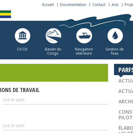
Accueil
Documentation
Contact
Avis
Proj
CICOS
Bassin du
Navigation
Gestion de
Congo
intérieure
l’eau
PARF
ACTUA
IONS DE TRAVAIL
ACTUA
Lire la suite
ARCHI
CONST
PILOT
Lire la suite
ÉLABO